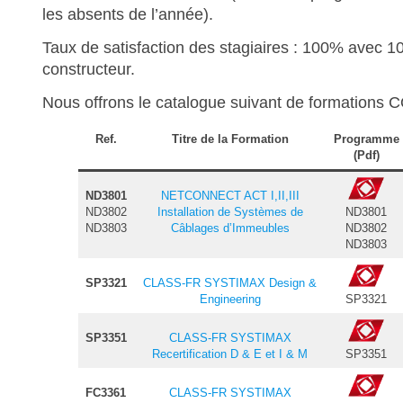
d’expérience
les absents de l’année).
Taux de satisfaction des stagiaires : 100% avec 10
constructeur.
Nous offrons le catalogue suivant de formatio
Ref.
Titre de la Formation
Programme
Fort de 25 ans
(Pdf)
Fort de 25 ans
ND3801
NETCONNECT ACT I,II,III
ND3802
Installation de Systèmes de
ND3801
ND3803
Câblages d’Immeubles
ND3802
ND3803
Fort de 25 ans
propo
SP3321
CLASS-FR SYSTIMAX Design &
d’expérience
Engineering
SP3321
Fort de 25 ans
SP3351
CLASS-FR SYSTIMAX
Recertification D & E et I & M
SP3351
Fort de 25 ans
FC3361
CLASS-FR SYSTIMAX