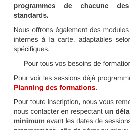
Fort de 25 ans
programmes de chacune des 
standards.
Fort de 25 ans
Nous offrons également des modules
Fort de 25 ans
internes à la carte, adaptables sel
propo
spécifiques.
d’expérience
Pour tous vos besoins de formatio
Fort de 25 ans
Pour voir les sessions déjà programm
Fort de 25 ans
Planning des formations
.
Fort de 25 ans
Pour toute inscription, nous vous rem
propo
d’expérience
nous contacter en respectant
un déla
minimum
avant les dates de session
Fort de 25 ans