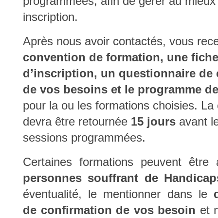
programmées, afin de gérer au mieux 
inscription.
Fort de 25 ans
Après nous avoir contactés, vous rec
Fort de 25 ans
convention de formation, une fich
propo
d’expérience
d’inscription, un questionnaire de
de vos besoins et le programme de
Fort de 25 ans
pour la ou les formations choisies. La
devra être retournée
15 jours
avant l
Fort de 25 ans
sessions programmées.
Fort de 25 ans
Certaines formations peuvent être
propo
d’expérience
personnes souffrant de Handicap
éventualité, le mentionner dans le
de confirmation de vos besoin
et 