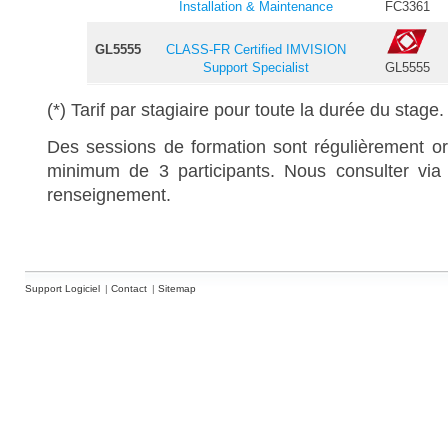
Installation & Maintenance
FC3361
Fort de 25 ans
GL5555
CLASS-FR Certified IMVISION
propo
Support Specialist
GL5555
d’expérience
(*) Tarif par stagiaire pour toute la durée du stage.
Des sessions de formation sont régulièrement o
minimum de 3 participants. Nous consulter vi
renseignement.
Fort de 25 ans
Support Logiciel
Contact
Sitemap
Fort de 25 ans
Fort de 25 ans
propo
d’expérience