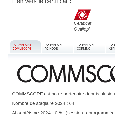
Lien vers le certificat :
Fort de 25 ans
Certificat
Qualiopi
Fort de 25 ans
FORMATIONS
FORMATION
FORMATION
FOR
COMMSCOPE
AGINODE
CORNING
KER
Fort de 25 ans
propo
d’expérience
Fort de 25 ans
Fort de 25 ans
COMMSCOPE est notre partenaire depuis plusieu
Nombre de stagiaire 2024 : 64
Fort de 25 ans
propo
Absentéisme 2024 : 0 %, (session reprogrammées