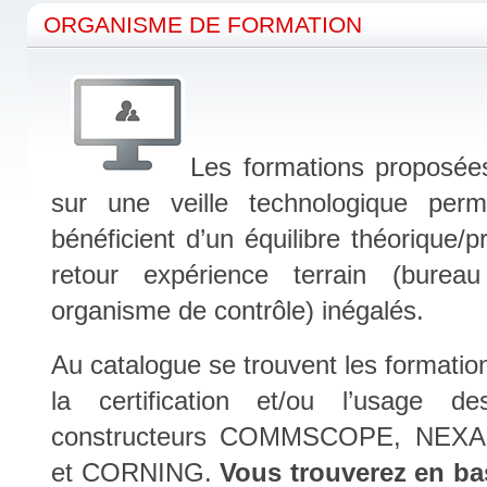
ORGANISME DE FORMATION
Fort de 25 ans
Fort de 25 ans
Fort de 25 ans
Les formations proposée
propo
sur une veille technologique perm
d’expérience
bénéficient d’un équilibre théorique/p
Fort de 25 ans
retour expérience terrain (burea
organisme de contrôle) inégalés.
Fort de 25 ans
Au catalogue se trouvent les formatio
Fort de 25 ans
la certification et/ou l’usage d
propo
constructeurs COMMSCOPE, NEX
d’expérience
et CORNING.
Vous trouverez en ba