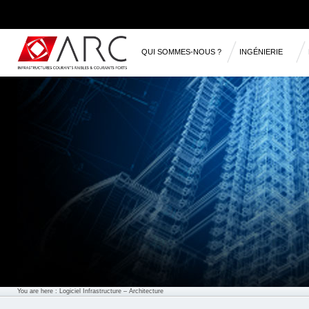
QUI SOMMES-NOUS ?
INGÉNIERIE
RÉFÉRENCES
You are here :
Logiciel Infrastructure
– Architecture