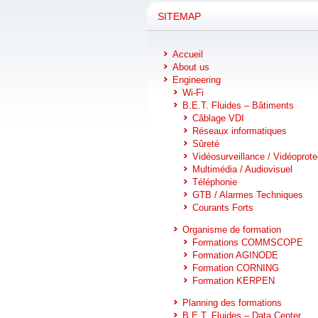
SITEMAP
Accueil
About us
Engineering
Wi-Fi
B.E.T. Fluides – Bâtiments
Câblage VDI
Réseaux informatiques
Sûreté
Vidéosurveillance / Vidéoprote
Multimédia / Audiovisuel
Téléphonie
GTB / Alarmes Techniques
Courants Forts
Organisme de formation
Formations COMMSCOPE
Formation AGINODE
Formation CORNING
Formation KERPEN
Planning des formations
B.E.T. Fluides – Data Center