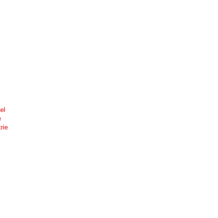
el
e
rie