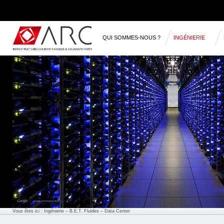
QUI SOMMES-NOUS ?
INGÉNIERIE
RÉFÉRENCES
Vous êtes ici :
Ingénierie
– B.E.T. Fluides – Data Center