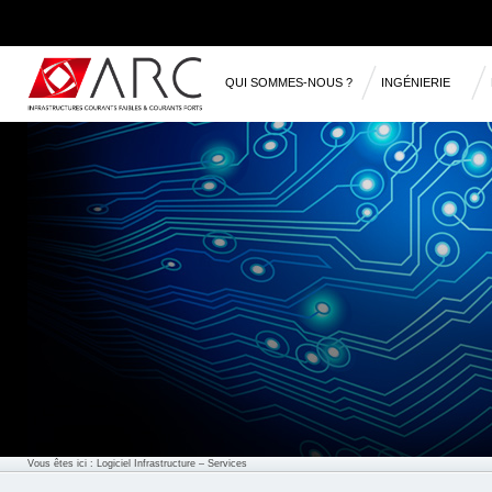
QUI SOMMES-NOUS ?
INGÉNIERIE
RÉFÉRENCES
Vous êtes ici :
Logiciel Infrastructure
– Services